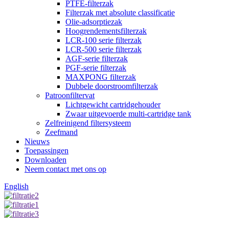
PTFE-filterzak
Filterzak met absolute classificatie
Olie-adsorptiezak
Hoogrendementsfilterzak
LCR-100 serie filterzak
LCR-500 serie filterzak
AGF-serie filterzak
PGF-serie filterzak
MAXPONG filterzak
Dubbele doorstroomfilterzak
Patroonfiltervat
Lichtgewicht cartridgehouder
Zwaar uitgevoerde multi-cartridge tank
Zelfreinigend filtersysteem
Zeefmand
Nieuws
Toepassingen
Downloaden
Neem contact met ons op
English