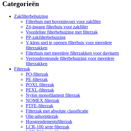
Categorieën
Zakfilterbehuizing
Filterhuis met boveninvoer voor zakfilter
Zij-ingang filterhuis voor zakfilter
Voordelige filterbehuizing met filterzak
PP-zakfilterbehuizing
V-klem snel te openen filterhuis voor meerdere
filterzakken
Filterhuis met meerdere filterzakken voor davitarm
Veerondersteunde filterbehuizing voor meerdere
filterzakken
Filterzak
PO-filterzak
PE-filterzak
POXL filterzak
PEXL-filterzak
Nylon monofilament filterzak
NOMEX filterzak
PTFE-filterzak
Filterzak met absolute classificatie
Olie-adsorptiezak
Hoogrendementsfilterzak
LCR-100 serie filterzak