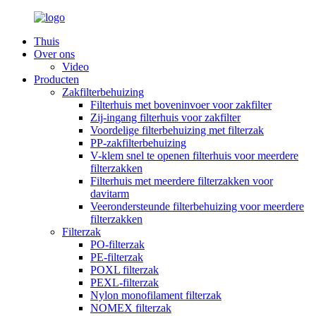
Thuis
Over ons
Video
Producten
Zakfilterbehuizing
Filterhuis met boveninvoer voor zakfilter
Zij-ingang filterhuis voor zakfilter
Voordelige filterbehuizing met filterzak
PP-zakfilterbehuizing
V-klem snel te openen filterhuis voor meerdere
filterzakken
Filterhuis met meerdere filterzakken voor
davitarm
Veerondersteunde filterbehuizing voor meerdere
filterzakken
Filterzak
PO-filterzak
PE-filterzak
POXL filterzak
PEXL-filterzak
Nylon monofilament filterzak
NOMEX filterzak