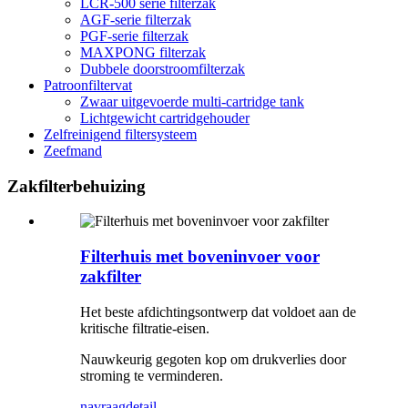
LCR-500 serie filterzak
AGF-serie filterzak
PGF-serie filterzak
MAXPONG filterzak
Dubbele doorstroomfilterzak
Patroonfiltervat
Zwaar uitgevoerde multi-cartridge tank
Lichtgewicht cartridgehouder
Zelfreinigend filtersysteem
Zeefmand
Zakfilterbehuizing
Filterhuis met boveninvoer voor
zakfilter
Het beste afdichtingsontwerp dat voldoet aan de
kritische filtratie-eisen.
Nauwkeurig gegoten kop om drukverlies door
stroming te verminderen.
navraag
detail