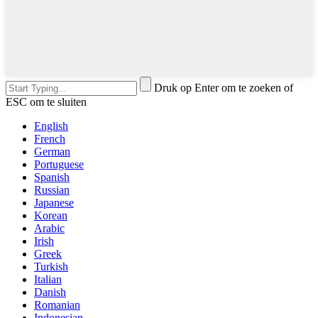
Druk op Enter om te zoeken of
ESC om te sluiten
English
French
German
Portuguese
Spanish
Russian
Japanese
Korean
Arabic
Irish
Greek
Turkish
Italian
Danish
Romanian
Indonesian