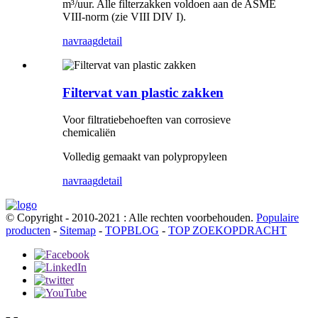
m³/uur. Alle filterzakken voldoen aan de ASME
VIII-norm (zie VIII DIV I).
navraag
detail
Filtervat van plastic zakken
Voor filtratiebehoeften van corrosieve
chemicaliën
Volledig gemaakt van polypropyleen
navraag
detail
© Copyright - 2010-2021 : Alle rechten voorbehouden.
Populaire
producten
-
Sitemap
-
TOPBLOG
-
TOP ZOEKOPDRACHT